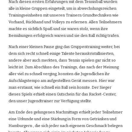
Nach diesen ersten Erfahrungen mit dem Tennisball wurden 
alle in kleine Gruppen eingeteilt, um in abwechslungsreichen 
Trainingseinheiten mit unseren Trainern Grundtechniken wie 
Vorhand, Rückhand und Volleys zu erlernen. Allen Teilnehmern 
machte es sichtlich Spaß und sie waren stolz, wenn ihre 
Bemühungen erfolgreich waren und sie den Ball richtig trafen.
Nach einer kleinen Pause ging das Gruppentraining weiter, bei 
dem sich recht schnell einige Talente herauskristallisierten, 
andere aber auch merkten, dass Tennis spielen gar nicht so 
leicht ist. Zum Abschluss des Trainings, das nach der Meinung 
aller viel zu schnell verging, konnten die Jugendlichen ihr 
Aufschlagstempo am aufgestellten Gerät messen. Hier war 
man erstaunt, wie schnell ein Ball sein konnte. Der Sieger 
dieses Spiels erhielt einen Gutschein für das Racket-Center, 
den unser Jugendtrainer zur Verfügung stellte.
Am Ende des gelungenen Nachmittags erhielt jeder Teilnehmer 
eine Urkunde und eine Stärkung in Form von Getränken und 
Hamburgern , die sich jeder nach eigenem Geschmack belegen 