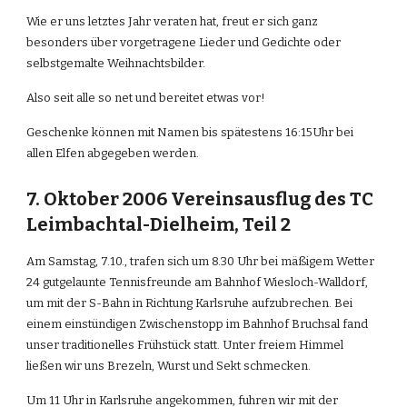
Wie er uns letztes Jahr veraten hat, freut er sich ganz 
besonders über vorgetragene Lieder und Gedichte oder 
selbstgemalte Weihnachtsbilder.
Also seit alle so net und bereitet etwas vor!
Geschenke können mit Namen bis spätestens 16:15Uhr bei 
allen Elfen abgegeben werden.
7. Oktober 2006 Vereinsausflug des TC 
Leimbachtal-Dielheim, Teil 2
Am Samstag, 7.10., trafen sich um 8.30 Uhr bei mäßigem Wetter 
24 gutgelaunte Tennisfreunde am Bahnhof Wiesloch-Walldorf, 
um mit der S-Bahn in Richtung Karlsruhe aufzubrechen. Bei 
einem einstündigen Zwischenstopp im Bahnhof Bruchsal fand 
unser traditionelles Frühstück statt. Unter freiem Himmel 
ließen wir uns Brezeln, Wurst und Sekt schmecken.
Um 11 Uhr in Karlsruhe angekommen, fuhren wir mit der 