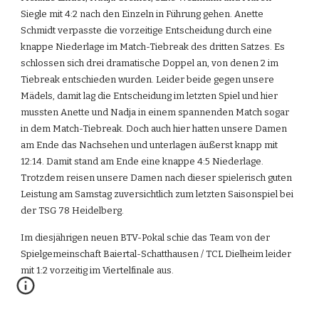
Siegle mit 4:2 nach den Einzeln in Führung gehen. Anette 
Schmidt verpasste die vorzeitige Entscheidung durch eine 
knappe Niederlage im Match-Tiebreak des dritten Satzes. Es 
schlossen sich drei dramatische Doppel an, von denen 2 im 
Tiebreak entschieden wurden. Leider beide gegen unsere 
Mädels, damit lag die Entscheidung im letzten Spiel und hier 
mussten Anette und Nadja in einem spannenden Match sogar 
in dem Match-Tiebreak. Doch auch hier hatten unsere Damen 
am Ende das Nachsehen und unterlagen äußerst knapp mit 
12:14. Damit stand am Ende eine knappe 4:5 Niederlage. 
Trotzdem reisen unsere Damen nach dieser spielerisch guten 
Leistung am Samstag zuversichtlich zum letzten Saisonspiel bei 
der TSG 78 Heidelberg.
Im diesjährigen neuen BTV-Pokal schie das Team von der 
Spielgemeinschaft Baiertal-Schatthausen / TCL Dielheim leider 
mit 1:2 vorzeitig im Viertelfinale aus.