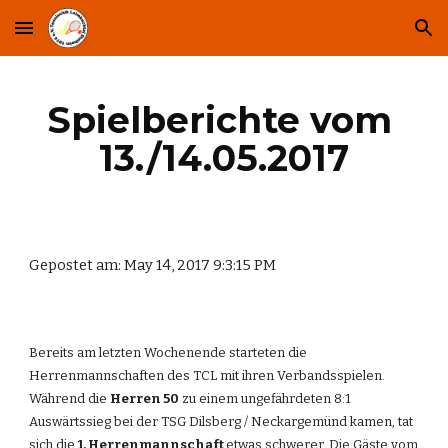
Skip to main content
Skip to navigation
Spielberichte vom 
13./14.05.2017
Gepostet am: May 14, 2017 9:3:15 PM
Bereits am letzten Wochenende starteten die 
Herrenmannschaften des TCL mit ihren Verbandsspielen. 
Während die 
Herren 50
 zu einem ungefährdeten 8:1 
Auswärtssieg bei der TSG Dilsberg / Neckargemünd kamen, tat 
sich die 
1. Herrenmannschaft 
etwas schwerer. Die Gäste vom 