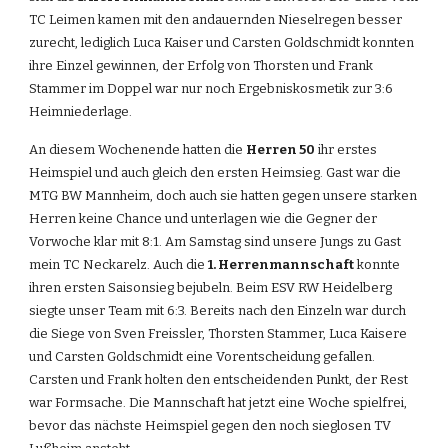
TC Leimen kamen mit den andauernden Nieselregen besser 
zurecht, lediglich Luca Kaiser und Carsten Goldschmidt konnten 
ihre Einzel gewinnen, der Erfolg von Thorsten und Frank 
Stammer im Doppel war nur noch Ergebniskosmetik zur 3:6 
Heimniederlage.
An diesem Wochenende hatten die 
Herren 50
 ihr erstes 
Heimspiel und auch gleich den ersten Heimsieg. Gast war die 
MTG BW Mannheim, doch auch sie hatten gegen unsere starken 
Herren keine Chance und unterlagen wie die Gegner der 
Vorwoche klar mit 8:1. Am Samstag sind unsere Jungs zu Gast 
mein TC Neckarelz. Auch die 
1. Herrenmannschaft
 konnte 
ihren ersten Saisonsieg bejubeln. Beim ESV RW Heidelberg 
siegte unser Team mit 6:3. Bereits nach den Einzeln war durch 
die Siege von Sven Freissler, Thorsten Stammer, Luca Kaisere 
und Carsten Goldschmidt eine Vorentscheidung gefallen. 
Carsten und Frank holten den entscheidenden Punkt, der Rest 
war Formsache. Die Mannschaft hat jetzt eine Woche spielfrei, 
bevor das nächste Heimspiel gegen den noch sieglosen TV 