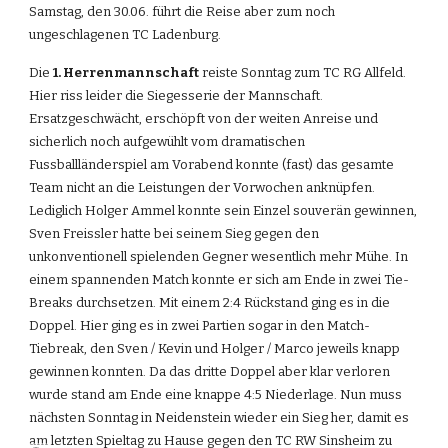
Samstag, den 30.06. führt die Reise aber zum noch 
ungeschlagenen TC Ladenburg.
Die 
1. Herrenmannschaft
 reiste Sonntag zum TC RG Allfeld. 
Hier riss leider die Siegesserie der Mannschaft. 
Ersatzgeschwächt, erschöpft von der weiten Anreise und 
sicherlich noch aufgewühlt vom dramatischen 
Fussballländerspiel am Vorabend konnte (fast) das gesamte 
Team nicht an die Leistungen der Vorwochen anknüpfen. 
Lediglich Holger Ammel konnte sein Einzel souverän gewinnen, 
Sven Freissler hatte bei seinem Sieg gegen den 
unkonventionell spielenden Gegner wesentlich mehr Mühe. In 
einem spannenden Match konnte er sich am Ende in zwei Tie-
Breaks durchsetzen. Mit einem 2:4 Rückstand ging es in die 
Doppel. Hier ging es in zwei Partien sogar in den Match-
Tiebreak, den Sven / Kevin und Holger / Marco jeweils knapp 
gewinnen konnten. Da das dritte Doppel aber klar verloren 
wurde stand am Ende eine knappe 4:5 Niederlage. Nun muss 
nächsten Sonntag in Neidenstein wieder ein Sieg her, damit es 
am letzten Spieltag zu Hause gegen den TC RW Sinsheim zu 