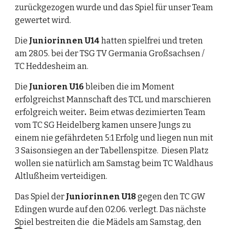
zurückgezogen wurde und das Spiel für unser Team 
gewertet wird.
Die 
Juniorinnen U14
 hatten spielfrei und treten 
am 28.05. bei der TSG TV Germania Großsachsen / 
TC Heddesheim an.
Die 
Junioren U16 
bleiben die im Moment 
erfolgreichst Mannschaft des TCL und marschieren 
erfolgreich weiter
.  
Beim etwas dezimierten Team 
vom TC SG Heidelberg kamen unsere Jungs zu 
einem nie gefährdeten 5:1 Erfolg und liegen nun mit 
3 Saisonsiegen an der Tabellenspitze.  Diesen Platz 
wollen sie natürlich am Samstag beim TC Waldhaus 
Altlußheim verteidigen.
Das Spiel der
 Juniorinnen U18 
gegen den TC GW 
Edingen
wurde auf den 02.06. verlegt. Das nächste 
Spiel bestreiten die  die Mädels am Samstag, den 