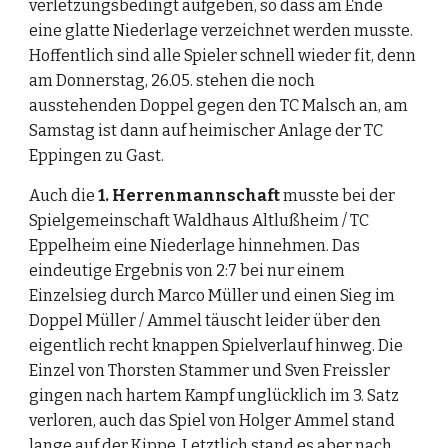
verletzungsbedingt aufgeben, so dass am Ende 
eine glatte Niederlage verzeichnet werden musste. 
Hoffentlich sind alle Spieler schnell wieder fit, denn 
am Donnerstag, 26.05. stehen die noch 
ausstehenden Doppel gegen den TC Malsch an, am 
Samstag ist dann auf heimischer Anlage der TC 
Eppingen zu Gast.
Auch die 
1. Herrenmannschaft 
musste bei der 
Spielgemeinschaft Waldhaus Altlußheim / TC 
Eppelheim eine Niederlage hinnehmen. Das 
eindeutige Ergebnis von 2:7 bei nur einem 
Einzelsieg durch Marco Müller und einen Sieg im 
Doppel Müller / Ammel täuscht leider über den 
eigentlich recht knappen Spielverlauf hinweg. Die 
Einzel von Thorsten Stammer und Sven Freissler 
gingen nach hartem Kampf unglücklich im 3. Satz 
verloren, auch das Spiel von Holger Ammel stand 
lange auf der Kippe. Letztlich stand es aber nach 