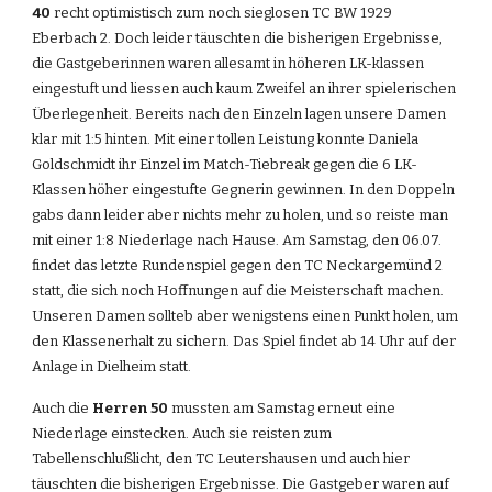
40
 recht optimistisch zum noch sieglosen TC BW 1929 
Eberbach 2. Doch leider täuschten die bisherigen Ergebnisse, 
die Gastgeberinnen waren allesamt in höheren LK-klassen 
eingestuft und liessen auch kaum Zweifel an ihrer spielerischen 
Überlegenheit. Bereits nach den Einzeln lagen unsere Damen 
klar mit 1:5 hinten. Mit einer tollen Leistung konnte Daniela 
Goldschmidt ihr Einzel im Match-Tiebreak gegen die 6 LK-
Klassen höher eingestufte Gegnerin gewinnen. In den Doppeln 
gabs dann leider aber nichts mehr zu holen, und so reiste man 
mit einer 1:8 Niederlage nach Hause. Am Samstag, den 06.07. 
findet das letzte Rundenspiel gegen den TC Neckargemünd 2 
statt, die sich noch Hoffnungen auf die Meisterschaft machen. 
Unseren Damen sollteb aber wenigstens einen Punkt holen, um 
den Klassenerhalt zu sichern. Das Spiel findet ab 14 Uhr auf der 
Anlage in Dielheim statt.
Auch die 
Herren 50
 mussten am Samstag erneut eine 
Niederlage einstecken. Auch sie reisten zum 
Tabellenschlußlicht, den TC Leutershausen und auch hier 
täuschten die bisherigen Ergebnisse. Die Gastgeber waren auf 