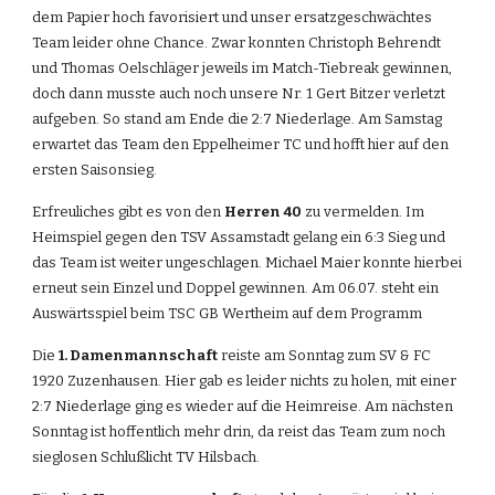
dem Papier hoch favorisiert und unser ersatzgeschwächtes 
Team leider ohne Chance. Zwar konnten Christoph Behrendt 
und Thomas Oelschläger jeweils im Match-Tiebreak gewinnen, 
doch dann musste auch noch unsere Nr. 1 Gert Bitzer verletzt 
aufgeben. So stand am Ende die 2:7 Niederlage. Am Samstag 
erwartet das Team den Eppelheimer TC und hofft hier auf den 
ersten Saisonsieg.
Erfreuliches gibt es von den 
Herren 40
 zu vermelden. Im 
Heimspiel gegen den TSV Assamstadt gelang ein 6:3 Sieg und 
das Team ist weiter ungeschlagen. Michael Maier konnte hierbei 
erneut sein Einzel und Doppel gewinnen. Am 06.07. steht ein 
Auswärtsspiel beim TSC GB Wertheim auf dem Programm
Die 
1. Damenmannschaft
 reiste am Sonntag zum SV & FC 
1920 Zuzenhausen. Hier gab es leider nichts zu holen, mit einer 
2:7 Niederlage ging es wieder auf die Heimreise. Am nächsten 
Sonntag ist hoffentlich mehr drin, da reist das Team zum noch 
sieglosen Schlußlicht TV Hilsbach.