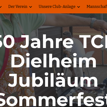
Der Verein
Unsere Club-Anlage
Mannschaf
ip to main content
Skip to navigat
50 Jahre TC
Dielheim
Jubiläum
Sommerfes