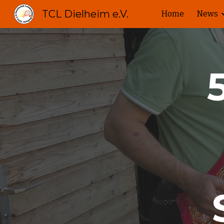
TCL Dielheim e.V.
Home
News
Sk