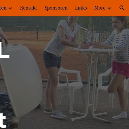
ten
Kontakt
Sponsoren
Links
More
ion
L
t