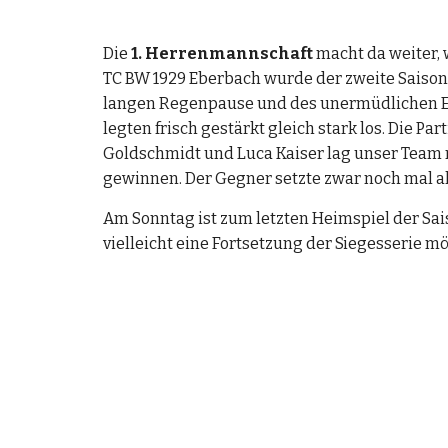
Die 
1. Herrenmannschaft
 macht da weiter,
TC BW 1929 Eberbach wurde der zweite Saisonsi
langen Regenpause und des unermüdlichen Ein
legten frisch gestärkt gleich stark los. Die P
Goldschmidt und Luca Kaiser lag unser Team na
gewinnen. Der Gegner setzte zwar noch mal all
Am Sonntag ist zum letzten Heimspiel der Sais
vielleicht eine Fortsetzung der Siegesserie mö