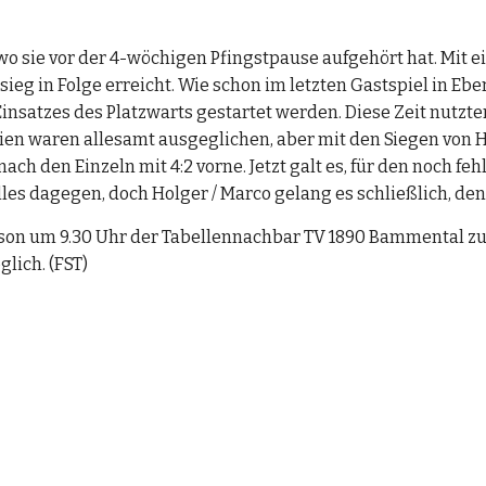
 wo sie vor der 4-wöchigen Pfingstpause aufgehört hat. Mit e
eg in Folge erreicht. Wie schon im letzten Gastspiel in Eber
satzes des Platzwarts gestartet werden. Diese Zeit nutzte
artien waren allesamt ausgeglichen, aber mit den Siegen von
ch den Einzeln mit 4:2 vorne. Jetzt galt es, für den noch fe
es dagegen, doch Holger / Marco gelang es schließlich, den
on um 9.30 Uhr der Tabellennachbar TV 1890 Bammental zu Ga
glich. (FST)