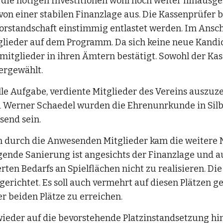
die nötigen Investitionen wohl noch weiter hinausg
on einer stabilen Finanzlage aus. Die Kassenprüfer b
Vorstandschaft einstimmig entlastet werden. Im Ansc
ieder auf dem Programm. Da sich keine neue Kandida
itglieder in ihren Ämtern bestätigt. Sowohl der Kas
ergewählt.
lle Aufgabe, verdiente Mitglieder des Vereins auszuz
 Werner Schaedel wurden die Ehrenunrkunde in Silbe
send sein.
 durch die Anwesenden Mitglieder kam die weitere 
egende Sanierung ist angesichts der Finanzlage und 
ten Bedarfs an Spielflächen nicht zu realisieren. Di
gerichtet. Es soll auch vermehrt auf diesen Plätzen g
 beiden Plätze zu erreichen.
er auf die bevorstehende Platzinstandsetzung hinge