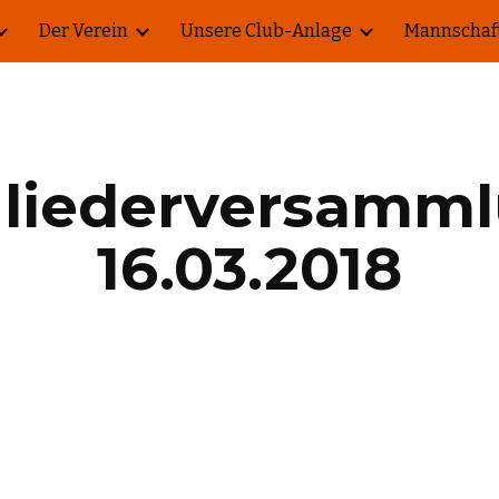
Der Verein
Unsere Club-Anlage
Mannschaf
ip to main content
Skip to navigat
gliederversamml
16.03.2018