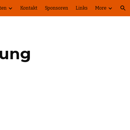
ten
Kontakt
Sponsoren
Links
More
ion
ung 