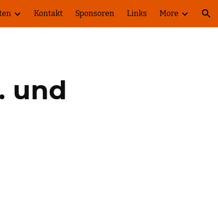
ten
Kontakt
Sponsoren
Links
More
ion
 und 