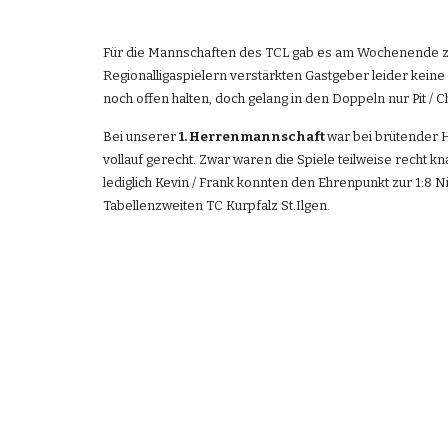
Für die Mannschaften des TCL gab es am Wochenende zw
Regionalligaspielern verstärkten Gastgeber leider keine
noch offen halten, doch gelang in den Doppeln nur Pit /
Bei unserer 
1. Herrenmannschaft 
war bei brütender H
vollauf gerecht. Zwar waren die Spiele teilweise recht kna
lediglich Kevin / Frank konnten den Ehrenpunkt zur 1:8
Tabellenzweiten TC Kurpfalz St.Ilgen.