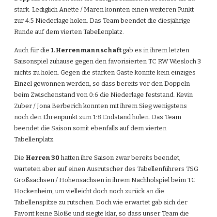
stark. Lediglich Anette / Maren konnten einen weiteren Punkt 
zur 4:5 Niederlage holen. Das Team beendet die diesjährige 
Runde auf dem vierten Tabellenplatz.
Auch für die 
1. Herrenmannschaft 
gab es in ihrem letzten 
Saisonspiel zuhause gegen den favorisierten TC RW Wiesloch 3 
nichts zu holen. Gegen die starken Gäste konnte kein einziges 
Einzel gewonnen werden, so dass bereits vor den Doppeln 
beim Zwischenstand von 0:6 die Niederlage feststand. Kevin 
Zuber / Jona Berberich konnten mit ihrem Sieg wenigstens 
noch den Ehrenpunkt zum 1:8 Endstand holen. Das Team 
beendet die Saison somit ebenfalls auf dem vierten 
Tabellenplatz.
Die 
Herren 30
 hatten ihre Saison zwar bereits beendet, 
warteten aber auf einen Ausrutscher des Tabellenführers TSG 
Großsachsen / Hohensachsen in ihrem Nachholspiel beim TC 
Hockenheim, um vielleicht doch noch zurück an die 
Tabellenspitze zu rutschen. Doch wie erwartet gab sich der 
Favorit keine Blöße und siegte klar, so dass unser Team die 