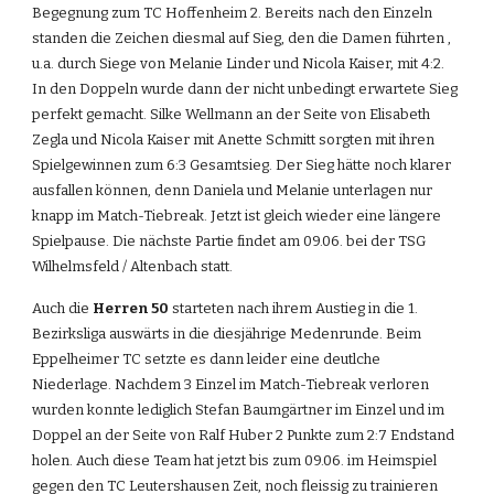
Begegnung zum TC Hoffenheim 2. Bereits nach den Einzeln 
standen die Zeichen diesmal auf Sieg, den die Damen führten , 
u.a. durch Siege von Melanie Linder und Nicola Kaiser, mit 4:2. 
In den Doppeln wurde dann der nicht unbedingt erwartete Sieg 
perfekt gemacht. Silke Wellmann an der Seite von Elisabeth 
Zegla und Nicola Kaiser mit Anette Schmitt sorgten mit ihren 
Spielgewinnen zum 6:3 Gesamtsieg. Der Sieg hätte noch klarer 
ausfallen können, denn Daniela und Melanie unterlagen nur 
knapp im Match-Tiebreak. Jetzt ist gleich wieder eine längere 
Spielpause. Die nächste Partie findet am 09.06. bei der TSG 
Wilhelmsfeld / Altenbach statt.
Auch die 
Herren 50
 starteten nach ihrem Austieg in die 1. 
Bezirksliga auswärts in die diesjährige Medenrunde. Beim 
Eppelheimer TC setzte es dann leider eine deutlche 
Niederlage. Nachdem 3 Einzel im Match-Tiebreak verloren 
wurden konnte lediglich Stefan Baumgärtner im Einzel und im 
Doppel an der Seite von Ralf Huber 2 Punkte zum 2:7 Endstand 
holen. Auch diese Team hat jetzt bis zum 09.06. im Heimspiel 
gegen den TC Leutershausen Zeit, noch fleissig zu trainieren 