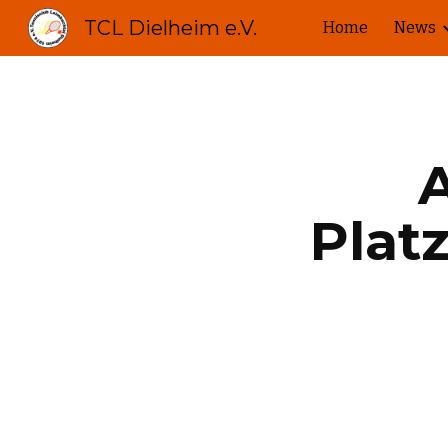
TCL Dielheim e.V.
Home
News
Sk
A
Plat