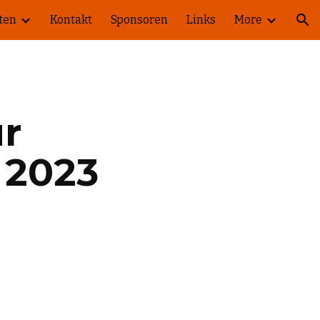
ten
Kontakt
Sponsoren
Links
More
ion
ur
 2023