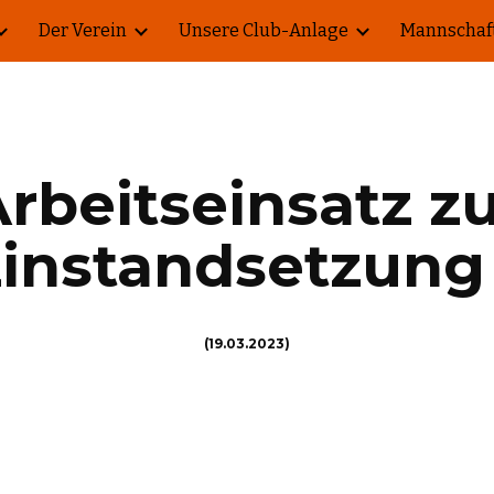
Der Verein
Unsere Club-Anlage
Mannschaf
ip to main content
Skip to navigat
rbeitseinsatz z
zinstandsetzung
(
19
.0
3
.202
3
)