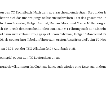
en den TC Eschelbach. Nach dem überraschend eindeutigen Sieg in der let
 hatten sich das unsere Jungs selbst zuzuschreiben. Fast das gesammte Tea
ehr. Sven Freissler, Holger Ammel, Michael Maier und Marco Müller siegte
h Tie-Break den entscheidenden Punkt zur 5: 1 Führung nach den Einzeln
 dann auch vollem Erfolg gespielt. Sven / Michael, Holger / Marco und Kev
0.06. als souveräner Tabellenführer zum ersten Auswärtsspiel beim TC N
et am 09.06. bei der TSG Wilhelmsfeld / Altenbach statt.
 Heimspiel gegen den TC Leutershausen an.
erzlich willkommen.Im Clubhaus hängt auch wieder eine Liste aus, in denen