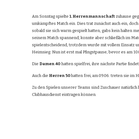
Am Sonntag spielte 
1. Herrenmannschaft
 zuhause geg
umkämpftes Match ein. Dies trat zunächst auch ein, doch
sobald sie sich warm gespielt hatten, gabs kein halten m
seinem Match spannend, konnte aber schließlich im Matc
spielentscheidend, trotzdem wurde mit vollem Einsatz und
Heimsieg. Nun ist erst mal Pfingstpause, bevor es am 1
Die 
Damen 40
 hatten spielfrei, ihre nächste Partie find
Auch die 
Herren 50 
hatten frei,
am
09.06. treten sie im
Zu den Spielen unserer Teams sind Zuschauer natürlich h
Clubhausdienst eintragen können.