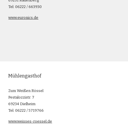
69231 Rauenberg
Tel: 06222 / 663930
www.euronics.de
Mühlengasthof
Zum Weißen Rössel
Pestalozzistr. 7
69234 Dielheim
Tel: 06222 / 5719766
www.weisses-roessel.de