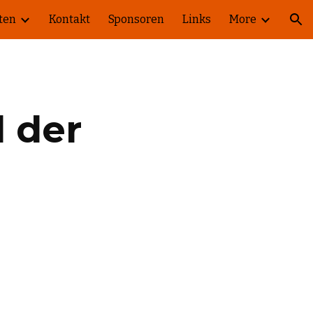
ten
Kontakt
Sponsoren
Links
More
ion
 der 