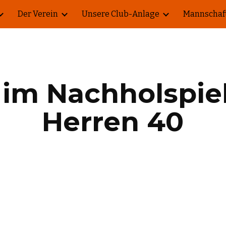
Der Verein
Unsere Club-Anlage
Mannschaf
ip to main content
Skip to navigat
 im Nachholspiel
Herren 40