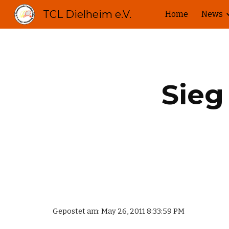
TCL Dielheim e.V.
Home
News
Sk
Sieg
Gepostet am: May 26, 2011 8:33:59 PM