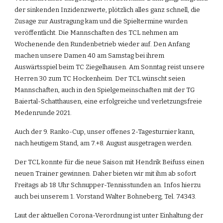
der sinkenden Inzidenzwerte, plötzlich alles ganz schnell, die 
Zusage zur Austragung kam und die Spieltermine wurden 
veröffentlicht. Die Mannschaften des TCL nehmen am 
Wochenende den Rundenbetrieb wieder auf. Den Anfang 
machen unsere Damen 40 am Samstag bei ihrem 
Auswärtsspiel beim TC Ziegelhausen. Am Sonntag reist unsere 
Herren 30 zum TC Hockenheim. Der TCL wünscht seien 
Mannschaften, auch in den Spielgemeinschaften mit der TG 
Baiertal-Schatthausen, eine erfolgreiche und verletzungsfreie 
Medenrunde 2021.
Auch der 9. Ranko-Cup, unser offenes 2-Tagesturnier kann, 
nach heutigem Stand, am 7.+8. August ausgetragen werden.
Der TCL konnte für die neue Saison mit Hendrik Beifuss einen 
neuen Trainer gewinnen. Daher bieten wir mit ihm ab sofort 
Freitags ab 18 Uhr Schnupper-Tennisstunden an. Infos hierzu 
auch bei unserem 1. Vorstand Walter Bohneberg, Tel. 74343.
Laut der aktuellen Corona-Verordnung ist unter Einhaltung der 