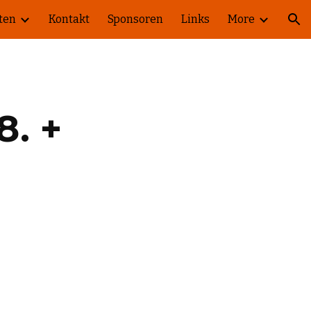
ten
Kontakt
Sponsoren
Links
More
ion
. + 