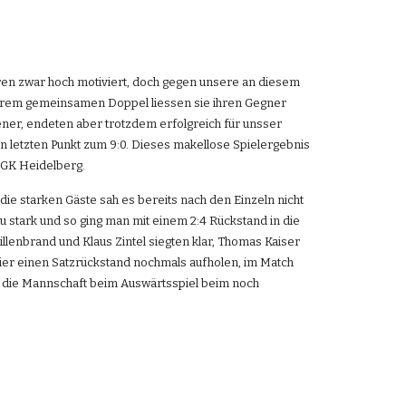
aren zwar hoch motiviert, doch gegen unsere an diesem 
ihrem gemeinsamen Doppel liessen sie ihren Gegner 
er, endeten aber trotzdem erfolgreich für unsser 
 letzten Punkt zum 9:0. Dieses makellose Spielergebnis 
 SGK Heidelberg.
e starken Gäste sah es bereits nach den Einzeln nicht 
 stark und so ging man mit einem 2:4 Rückstand in die 
illenbrand und Klaus Zintel siegten klar, Thomas Kaiser 
hier einen Satzrückstand nochmals aufholen, im Match 
t die Mannschaft beim Auswärtsspiel beim noch 