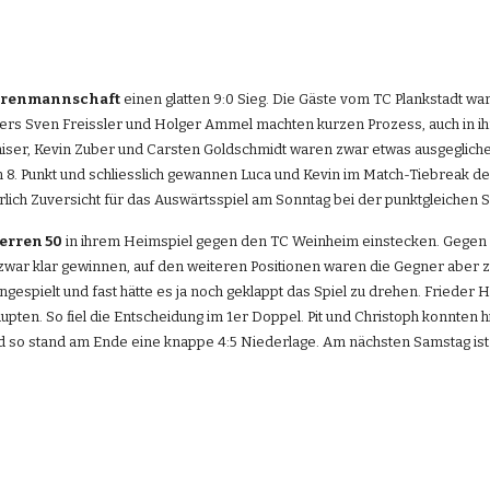
errenmannschaft
 einen glatten 9:0 Sieg. Die Gäste vom TC Plankstadt w
onders Sven Freissler und Holger Ammel machten kurzen Prozess, auch in 
iser, Kevin Zuber und Carsten Goldschmidt waren zwar etwas ausgeglichen
 8. Punkt und schliesslich gewannen Luca und Kevin im Match-Tiebreak den
atürlich Zuversicht für das Auswärtsspiel am Sonntag bei der punktgleichen
erren 50
 in ihrem Heimspiel gegen den TC Weinheim einstecken. Gegen di
zwar klar gewinnen, auf den weiteren Positionen waren die Gegner aber zu
ngespielt und fast hätte es ja noch geklappt das Spiel zu drehen. Frieder H
pten. So fiel die Entscheidung im 1er Doppel. Pit und Christoph konnten 
nd so stand am Ende eine knappe 4:5 Niederlage. Am nächsten Samstag is