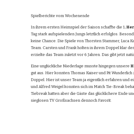
Spielberichte vom Wochenende
In ihrem ersten Heimspiel der Saison schaffte die 1
. H
Tag stark aufspielenden Jungs letztlich erfolglos. Bes
keine Chance. Die Spiele von Thorsten Stammer, Luca Ka
Team. Carsten und Frank holten in ihrem Doppel klar den
erzielte das Team zuletzt vor 6 Jahren. Das gibt jetzt n
Eine unglückliche Niederlage musste hingegen unsere 
H
gut aus. Hier konnten Thomas Kaiser und Pit Wunderlich 
Doppel. Hier ist unser Team ja eigentlich erfahren und ei
und Alfred Weigel konnten sich im Match Tie-Break behau
Tiebreak hatten aber die Gäste das glücklichere Ende u
sieglosen TV Großsachsen dennoch Favorit.