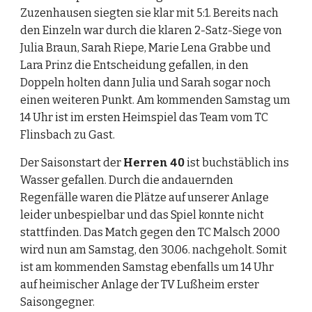
Zuzenhausen siegten sie klar mit 5:1. Bereits nach 
den Einzeln war durch die klaren 2-Satz-Siege von 
Julia Braun, Sarah Riepe, Marie Lena Grabbe und 
Lara Prinz die Entscheidung gefallen, in den 
Doppeln holten dann Julia und Sarah sogar noch 
einen weiteren Punkt. Am kommenden Samstag um 
14 Uhr ist im ersten Heimspiel das Team vom TC 
Flinsbach zu Gast.
Der Saisonstart der 
Herren 40
 ist buchstäblich ins 
Wasser gefallen. Durch die andauernden 
Regenfälle waren die Plätze auf unserer Anlage 
leider unbespielbar und das Spiel konnte nicht 
stattfinden. Das Match gegen den TC Malsch 2000 
wird nun am Samstag, den 30.06. nachgeholt. Somit 
ist am kommenden Samstag ebenfalls um 14 Uhr 
auf heimischer Anlage der TV Lußheim erster 
Saisongegner.