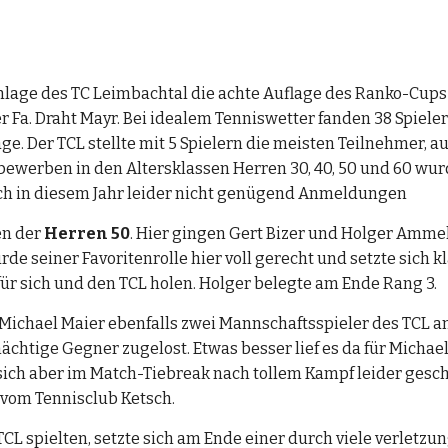
ge des TC Leimbachtal die achte Auflage des Ranko-Cups stat
 Fa. Draht Mayr. Bei idealem Tenniswetter fanden 38 Spieler
. Der TCL stellte mit 5 Spielern die meisten Teilnehmer, 
bewerben in den Altersklassen Herren 30, 40, 50 und 60 wu
ich in diesem Jahr leider nicht genügend Anmeldungen
n der 
Herren 50
. Hier gingen Gert Bizer und Holger Ammel
de seiner Favoritenrolle hier voll gerecht und setzte sich 
für sich und den TCL holen. Holger belegte am Ende Rang 3.
ichael Maier ebenfalls zwei Mannschaftsspieler des TCL an d
htige Gegner zugelost. Etwas besser lief es da für Michael.
 sich aber im Match-Tiebreak nach tollem Kampf leider geschl
vom Tennisclub Ketsch.
TCL spielten, setzte sich am Ende einer durch viele verlet