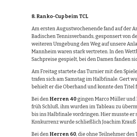
8. Ranko-Cup beim TCL
Am ersten Augustwochenende fand auf der Anla
Badischen Tennisverbands, gesponsert von der
weiteren Umgebung den Weg auf unsere Anlage
Mannheim waren stark vertreten. In den Wett
Sachpreise gespielt, bei den Damen fanden s
Am Freitag startete das Turnier mit den Spiele
trafen sich am Samstag im Halbfinale. Gert wur
behielt er die Oberhand und konnte den Titel 
Bei den 
Herren 40 
gingen Marco Müller und M
früh Schluß, ihm wurden im Tableau zu übermäc
bis ins Halbfinale vordringen. Hier musste er
Konkurrenz wurde schließlich Joachim Krauß 
Bei den 
Herren 60
, die ohne Teilnehmer des 