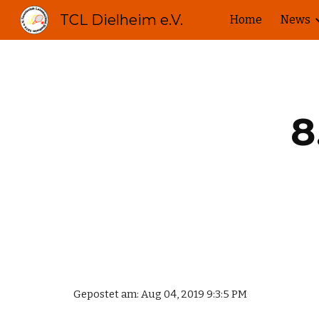
TCL Dielheim e.V.
Home
News
Sk
8
Gepostet am: Aug 04, 2019 9:3:5 PM