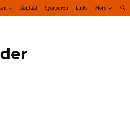
ten
Kontakt
Sponsoren
Links
More
ion
der 