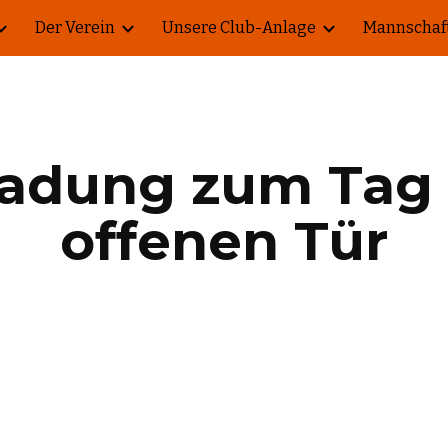
Der Verein
Unsere Club-Anlage
Mannschaf
ip to main content
Skip to navigat
ladung zum Tag 
offenen Tür