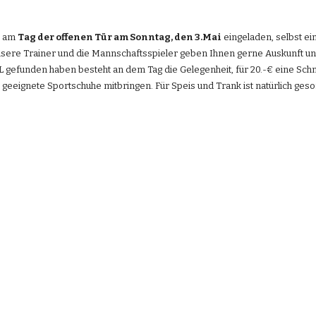
 am 
Tag der offenen Tür am Sonntag, den 3.Mai
 eingeladen, selbst e
ere Trainer und die Mannschaftsspieler geben Ihnen gerne Auskunft und T
L gefunden haben besteht an dem Tag die Gelegenheit, für 20.-€ eine Sch
 geeignete Sportschuhe mitbringen. Für Speis und Trank ist natürlich gesor