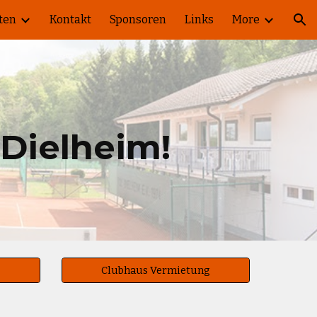
ten
Kontakt
Sponsoren
Links
More
ion
Dielheim!
Clubhaus Vermietung