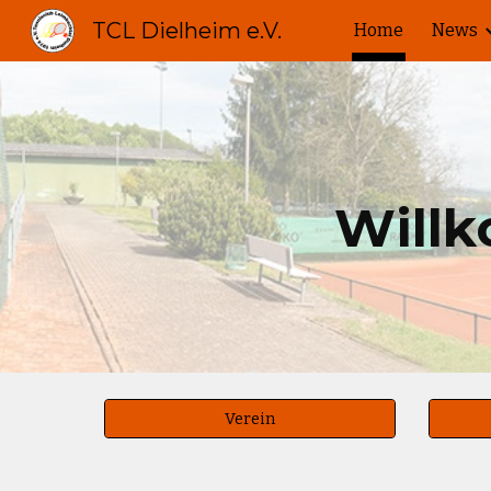
TCL Dielheim e.V.
Home
News
Sk
Will
Verein