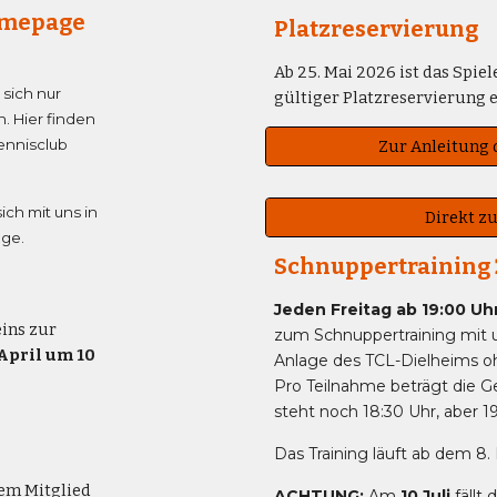
Homepage
Platzreservierung
Ab 25. Mai 2026 ist das Spie
 sich
nur
gültiger Platzreservierung e
. Hier finden
ennisclub
Zur Anleitung 
ich mit uns in
Direkt z
age.
Schnuppertraining
Jeden Freitag ab 19:00 Uh
eins zur
zum Schnuppertraining mit u
 April um 10
Anlage des TCL-Dielheims 
Pro Teilnahme beträgt die 
steht noch 18:30 Uhr, aber 19
Das Training läuft
ab dem 8. 
dem Mitglied
ACHTUNG:
A
m
10 Juli
fäll
t 