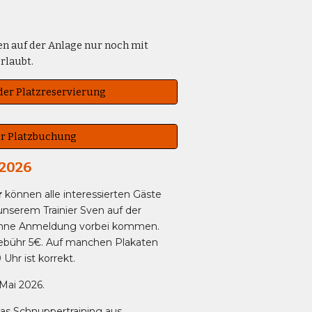
len auf der Anlage nur noch mit
rlaubt.
der Platzreservierung
ur Platzbuchung
 2026
r
können alle interessierten Gäste
nserem Trainier Sven auf der
ohne Anmeldung vorbei kommen.
Gebühr 5€. Auf manchen Plakaten
 Uhr ist korrekt.
Mai 2026.
das Schnuppertraining aus.