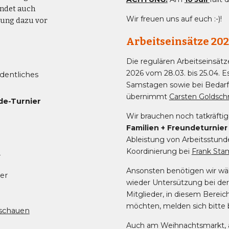
indet auch
Wir freuen uns auf euch :-)!
dung dazu vor
Arbeitseinsätze 20
Die regulären Arbeitseinsätz
2026 vom 28.03. bis 25.04. E
dentliches
Samstagen sowie bei Bedarf 
übernimmt
Carsten Goldsch
de-Turnier
Wir brauchen noch tatkräfti
Familien + Freundeturnier
Ableistung von Arbeitsstunden
Koordinierung bei
Frank St
-
Ansonsten benötigen wir w
er
wieder Untersützung bei der
Mitglieder, in diesem Bereic
möchten, melden sich bitte 
nschauen
Auch am Weihnachtsmarkt,