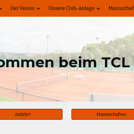
Der Verein
Unsere Club-Anlage
Mannschaf
ip to main content
Skip to navigat
kommen beim TCL 
Anfahrt
Mannschaften