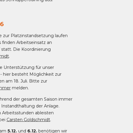
26
e zur Platzinstandsetzung laufen
s finden Arbeitseinsatz an
statt. Die Koordinierung
midt
.
ge Unterstützung für unser
- hier besteht Möglichkeit zur
 am 18. Juli. Bitte zur
ammer
melden.
ährend der gesamten Saison immer
 Instandthaltung der Anlage.
h Arbeitsstunden ableisten
bei
Carsten Goldschmidt
.
 am
5.12.
und
6.12.
benötigen wir