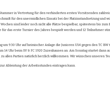
tammer in Vertretung für den verhinderten ersten Vorsitzenden zahlreich
midt für den unermüdlichen Einsatz bei der Platzinstandsetzung und wüns
n Wochen sind leider noch nicht alle Plätze bespielbar, spätestens bis 
tze für das erste Turnier des Jahres bespielt werden und 12 Teilnehmer st
g um 9.30 Uhr auf heimischer Anlage die Junioren U14 gegen den TC BW 6
 um 14 Uhr beim SV & FC 1920 Zuzenhausen an. Am Sonntag startet dann a
d zu allen Partien natürlich herzlich willkommen. Wir wünschen unseren Te
 zur Ableistung der Arbeitsstunden eintragen kann.