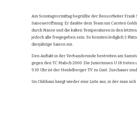
Am Sonntagvormittag begrüßte der Ressortleiter Frank S
Saisoneröffnung. Er dankte dem Team um Carsten Goldsch
durch Nässe und die kalten Temperaturen in den letzte
jedoch alle freigegeben sein. So konnten lediglich 3 Plä
diesjährige Saison ein.
Den Auftakt in der Verbandsrunde bestreiten am Samsta
gegen den TC Malsch 2000. Die Juniorinnen U 18 treten
9.30 Uhr ist der Heidelberger TV zu Gast. Zuschauer sin
Im Clubhaus hängt wieder eine Liste aus, in der man sich