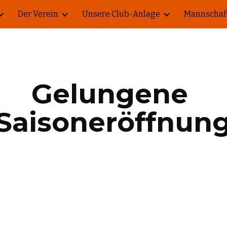
Der Verein
Unsere Club-Anlage
Mannschaf
ip to main content
Skip to navigat
Gelungene 
Saisoneröffnun