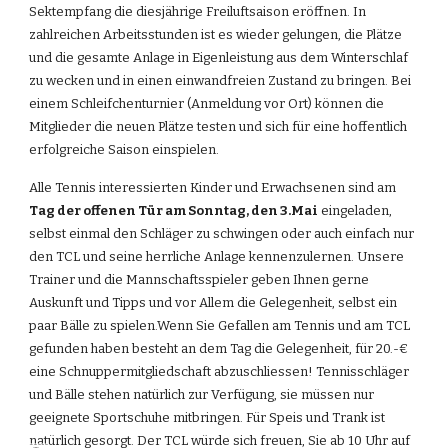
Sektempfang die diesjährige Freiluftsaison eröffnen. In 
zahlreichen Arbeitsstunden ist es wieder gelungen, die Plätze 
und die gesamte Anlage in Eigenleistung aus dem Winterschlaf 
zu wecken und in einen einwandfreien Zustand zu bringen. Bei 
einem Schleifchenturnier (Anmeldung vor Ort) können die 
Mitglieder die neuen Plätze testen und sich für eine hoffentlich 
erfolgreiche Saison einspielen.
Alle Tennis interessierten Kinder und Erwachsenen sind am 
Tag der offenen Tür am Sonntag, den 3.Mai
 eingeladen, 
selbst einmal den Schläger zu schwingen oder auch einfach nur 
den TCL und seine herrliche Anlage kennenzulernen. Unsere 
Trainer und die Mannschaftsspieler geben Ihnen gerne 
Auskunft und Tipps und vor Allem die Gelegenheit, selbst ein 
paar Bälle zu spielen.Wenn Sie Gefallen am Tennis und am TCL 
gefunden haben besteht an dem Tag die Gelegenheit, für 20.-€ 
eine Schnuppermitgliedschaft abzuschliessen! Tennisschläger 
und Bälle stehen natürlich zur Verfügung, sie müssen nur 
geeignete Sportschuhe mitbringen. Für Speis und Trank ist 
natürlich gesorgt. Der TCL würde sich freuen, Sie ab 10 Uhr auf 