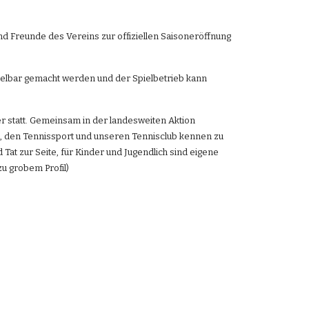
nd Freunde des Vereins zur offiziellen Saisoneröffnung 
spielbar gemacht werden und der Spielbetrieb kann 
er statt. Gemeinsam in der landesweiten Aktion 
den, den Tennissport und unseren Tennisclub kennen zu 
at zur Seite, für Kinder und Jugendlich sind eigene 
zu grobem Profil)