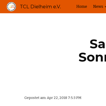
TCL Dielheim e.V.
Home
News
Sk
Sa
Son
Gepostet am: Apr 22, 2018 7:5:3 PM