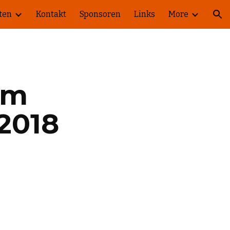
ten
Kontakt
Sponsoren
Links
More
ion
m 
2018