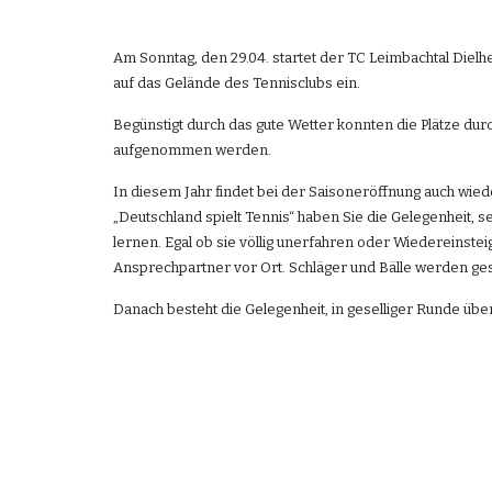
Am Sonntag, den 29.04. startet der TC Leimbachtal Dielhe
auf das Gelände des Tennisclubs ein.
Begünstigt durch das gute Wetter konnten die Plätze durc
aufgenommen werden.
In diesem Jahr findet bei der Saisoneröffnung auch wiede
„Deutschland spielt Tennis“ haben Sie die Gelegenheit, s
lernen. Egal ob sie völlig unerfahren oder Wiedereinstei
Ansprechpartner vor Ort. Schläger und Bälle werden geste
Danach besteht die Gelegenheit, in geselliger Runde über