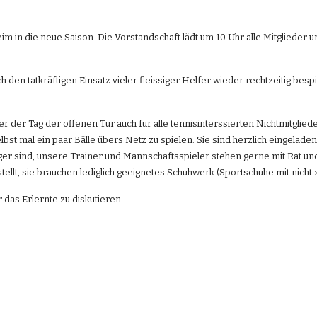
im in die neue Saison. Die Vorstandschaft lädt um 10 Uhr alle Mitglieder u
h den tatkräftigen Einsatz vieler fleissiger Helfer wieder rechtzeitig be
r der Tag der offenen Tür auch für alle tennisinterssierten Nichtmitglied
elbst mal ein paar Bälle übers Netz zu spielen. Sie sind herzlich eingela
ger sind, unsere Trainer und Mannschaftsspieler stehen gerne mit Rat und T
llt, sie brauchen lediglich geeignetes Schuhwerk (Sportschuhe mit nicht 
 das Erlernte zu diskutieren.